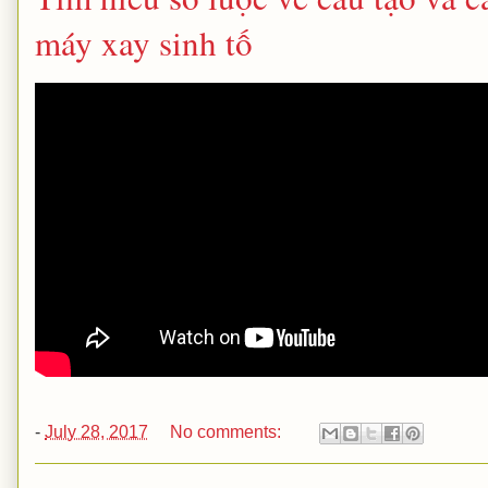
máy xay sinh tố
-
July 28, 2017
No comments: