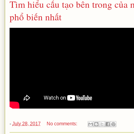
Tìm hiểu cấu tạo bên trong của 
phổ biến nhất
-
July 28, 2017
No comments: