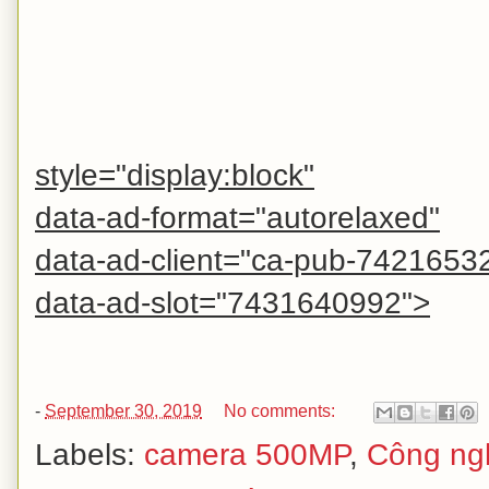
style="display:block"
data-ad-format="autorelaxed"
data-ad-client="ca-pub-742165
data-ad-slot="7431640992">
-
September 30, 2019
No comments:
Labels:
camera 500MP
,
Công ng