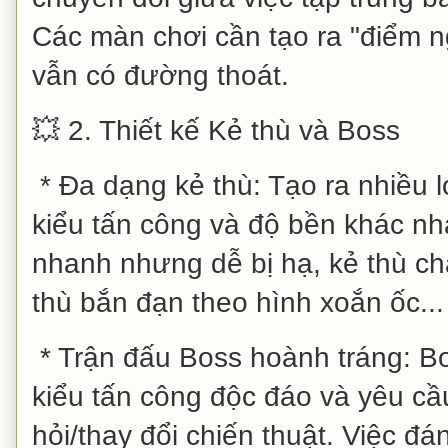
Các màn chơi cần tạo ra "điểm ng
vẫn có đường thoát.
💥 2. Thiết kế Kẻ thù và Boss
* Đa dạng kẻ thù: Tạo ra nhiều lo
kiểu tấn công và độ bền khác nha
nhanh nhưng dễ bị hạ, kẻ thù c
thù bắn đạn theo hình xoắn ốc...
* Trận đấu Boss hoành tráng: Bo
kiểu tấn công độc đáo và yêu cầ
hỏi/thay đổi chiến thuật. Việc đá