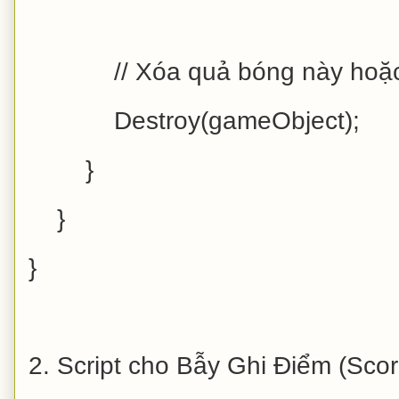
// Xóa quả bóng này hoặc đưa
Destroy(gameObject);
}
}
}
2. Script cho Bẫy Ghi Điểm (Sco