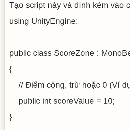
Tạo script này và đính kèm vào 
using UnityEngine;
public class ScoreZone : MonoB
{
// Điểm cộng, trừ hoặc 0 (Ví dụ:
public int scoreValue = 10;
}