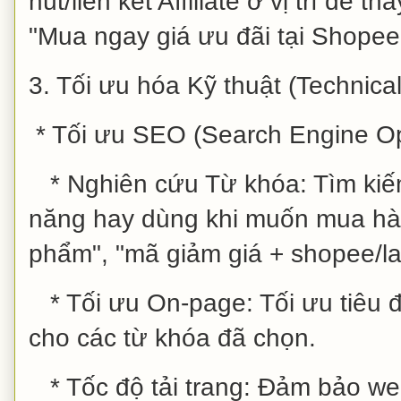
nút/liên kết Affiliate ở vị trí dễ t
"Mua ngay giá ưu đãi tại Shopee"
3. Tối ưu hóa Kỹ thuật (Technic
* Tối ưu SEO (Search Engine Opt
* Nghiên cứu Từ khóa: Tìm kiế
năng hay dùng khi muốn mua hàng
phẩm", "mã giảm giá + shopee/la
* Tối ưu On-page: Tối ưu tiêu đ
cho các từ khóa đã chọn.
* Tốc độ tải trang: Đảm bảo webs