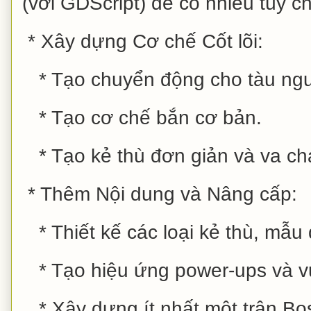
(với GDScript) để có nhiều tùy c
* Xây dựng Cơ chế Cốt lõi:
* Tạo chuyển động cho tàu ngư
* Tạo cơ chế bắn cơ bản.
* Tạo kẻ thù đơn giản và va ch
* Thêm Nội dung và Nâng cấp:
* Thiết kế các loại kẻ thù, mẫu 
* Tạo hiệu ứng power-ups và v
* Xây dựng ít nhất một trận Bo