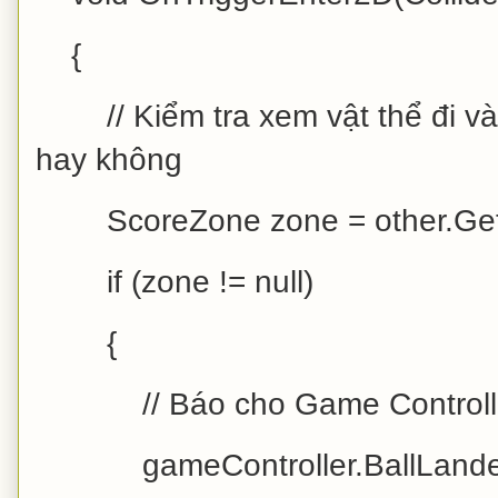
{
// Kiểm tra xem vật thể đi vào
hay không
ScoreZone zone = other.Get
if (zone != null)
{
// Báo cho Game Controller 
gameController.BallLanded(