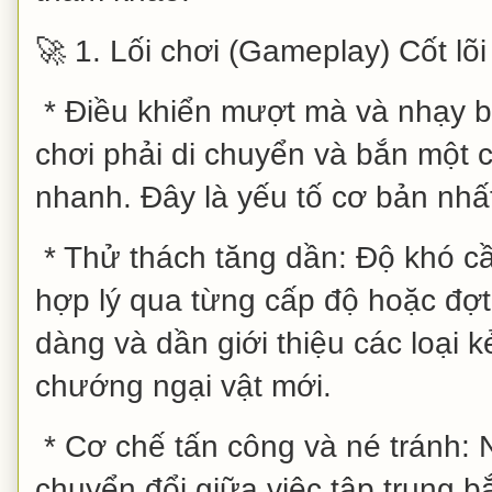
🚀 1. Lối chơi (Gameplay) Cốt lõi
* Điều khiển mượt mà và nhạy b
chơi phải di chuyển và bắn một 
nhanh. Đây là yếu tố cơ bản nhấ
* Thử thách tăng dần: Độ khó c
hợp lý qua từng cấp độ hoặc đợt
dàng và dần giới thiệu các loại k
chướng ngại vật mới.
* Cơ chế tấn công và né tránh: N
chuyển đổi giữa việc tập trung b