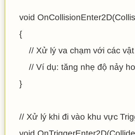
void OnCollisionEnter2D(Collisi
{
// Xử lý va chạm với các vật 
// Ví dụ: tăng nhẹ độ nảy ho
}
// Xử lý khi đi vào khu vực Trig
void OnTriggerEnter2D(Collide