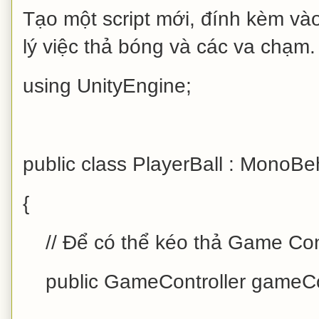
Tạo một script mới, đính kèm vào
lý việc thả bóng và các va chạm.
using UnityEngine;
public class PlayerBall : MonoBe
{
// Để có thể kéo thả Game Cont
public GameController gameCon