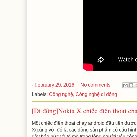
-
February 29, 2016
No comments:
Labels:
Công nghệ
,
Công nghệ di động
[Di động]Nokia X chiếc điện thoại chạ
Một chiếc điện thoại chạy android đầu tiên được 
X(cùng với đó là các dòng sản phẩm có cấu hình
gây háo hức và tò mò trong lòng người yêu côn