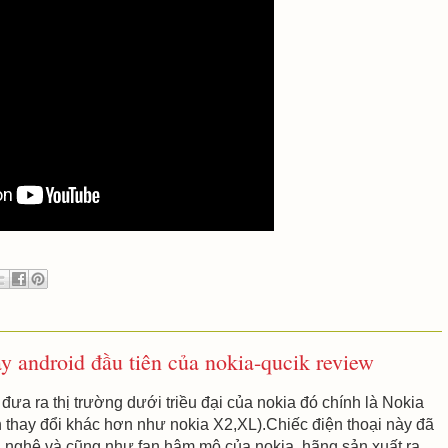
y android đầu tiên của nokia-qucik review
đưa ra thị trường dưới triều đại của nokia đó chính là Nokia
 thay đổi khác hơn như nokia X2,XL).Chiếc điện thoại này đã
g nghệ và cũng như fan hâm mộ của nokia ,hãng sản xuất ra