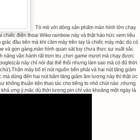
Tò mò với dòng sản phẩm màn hình lớn chạy
i chiếc điện thoại Wiko rainbow này và thật háo hức xem liệu
 giác đầu tiên mà khi cầm máy trên tay là chiếc máy mặc dù có
ẹ và gọn gàng,màn hình quan sát tuy chưa thực sự xuất sắc
nh năng vận hành rất trơn tru ,chơi game mượt mà chạy được
gle(cái này chỉ nói đại thế thôi nhưng làm sao mà có đủ thời
chứ).Thân máy bố trí nút nguồn bên phải và hai nút tăng giảm
c mà dùng đến hai nút bấm tăng giảm âm lượng này thì thật ức
sự không thuận tiện thao tác cho tiếng to nhỏ chút nào ,nhưng
g khá ưng ý,mặc dù thời lượng pin chỉ vào khoảng một ngày là